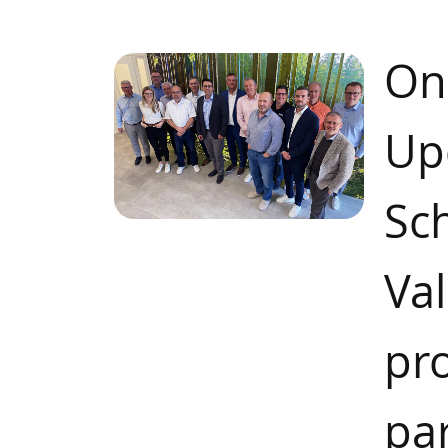
On
Up
Sc
Va
pr
pa