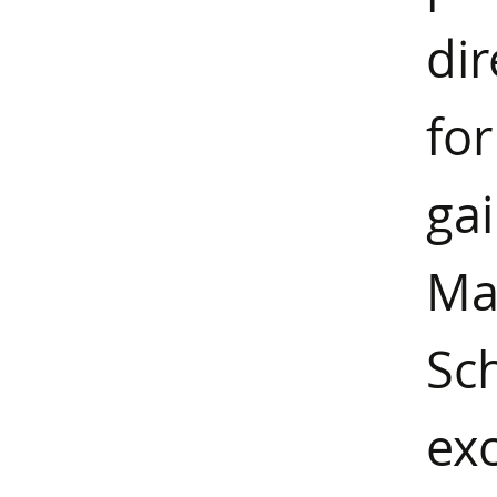
dir
fo
gai
M
Sc
ex