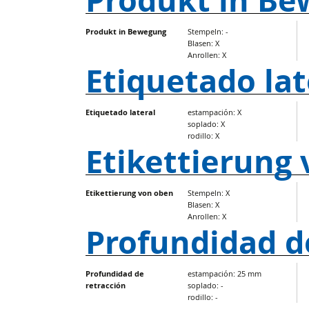
Produkt in B
Produkt in Bewegung
Stempeln: -
Blasen: X
Anrollen: X
Etiquetado lat
Etiquetado lateral
estampación: X
soplado: X
rodillo: X
Etikettierung
Etikettierung von oben
Stempeln: X
Blasen: X
Anrollen: X
Profundidad d
Profundidad de
estampación: 25 mm
retracción
soplado: -
rodillo: -