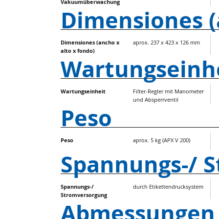
Vakuumüberwachung
Dimensiones (
Dimensiones (ancho x
aprox. 237 x 423 x 126 mm
alto x fondo)
Wartungseinh
Wartungseinheit
Filter-Regler mit Manometer
und Absperrventil
Peso
Peso
aprox. 5 kg (APX V 200)
Spannungs-/ 
Spannungs-/
durch Etikettendrucksystem
Stromversorgung
Abmessungen (