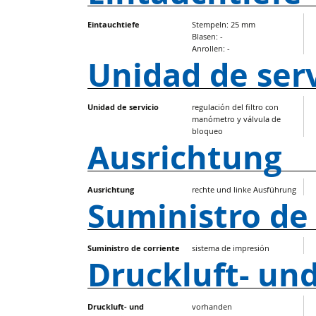
Eintauchtiefe
Stempeln: 25 mm
Blasen: -
Anrollen: -
Unidad de serv
Unidad de servicio
regulación del filtro con
manómetro y válvula de
bloqueo
Ausrichtung
Ausrichtung
rechte und linke Ausführung
Suministro de
Suministro de corriente
sistema de impresión
Druckluft- u
Druckluft- und
vorhanden