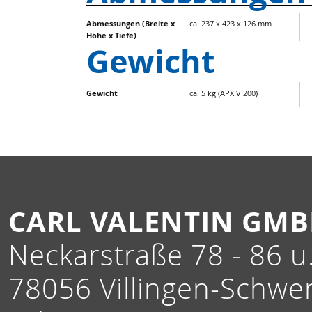
Abmessungen (Breite x
ca. 237 x 423 x 126 mm
Höhe x Tiefe)
Gewicht
Gewicht
ca. 5 kg (APX V 200)
CARL VALENTIN GM
Neckarstraße 78 - 86 u.
78056 Villingen-Schwe