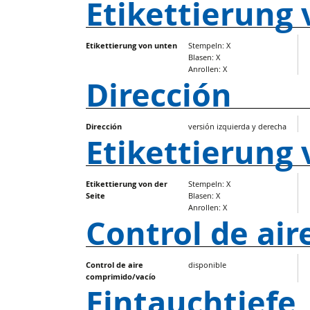
Etikettierung
Etikettierung von unten
Stempeln: X
Blasen: X
Anrollen: X
Dirección
Dirección
versión izquierda y derecha
Etikettierung 
Etikettierung von der
Stempeln: X
Seite
Blasen: X
Anrollen: X
Control de ai
Control de aire
disponible
comprimido/vacío
Eintauchtiefe