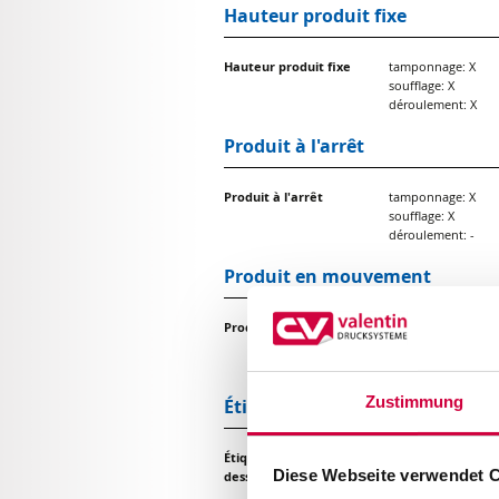
Hauteur produit fixe
Hauteur produit fixe
tamponnage: X
soufflage: X
déroulement: X
Produit à l'arrêt
Produit à l'arrêt
tamponnage: X
soufflage: X
déroulement: -
Produit en mouvement
Produit en mouvement
tamponnage: -
soufflage: X
déroulement: X
Zustimmung
Étiquetage par au-dessus
Étiquetage par au-
tamponnage: X
Diese Webseite verwendet 
dessus
soufflage: X
déroulement: X