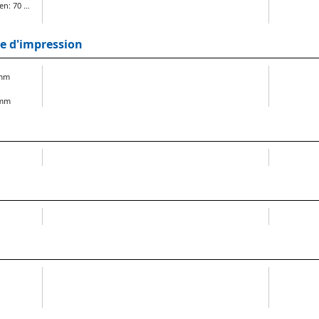
en: 70 …
me d'impression
 mm
 mm