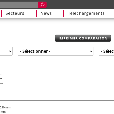
Secteurs
News
Telechargements
mm
mm
2 mm
 210 mm
0 mm