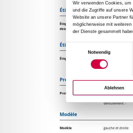
Wir verwenden Cookies, um I
Étiquetage par en-dessous
und die Zugriffe auf unsere 
Website an unsere Partner fü
Étiquetage par en-
tamponnage: X
möglicherweise mit weiteren
dessous
soufflage: X
der Dienste gesammelt haben
déroulement: X
Étiquetage latéral
Einwilligungsauswahl
Notwendig
Étiquetage latéral
tamponnage: X
soufflage: X
déroulement: X
Profondeur d'immersion
Ablehnen
Profondeur d'immersion
tamponnage: 25 
soufflage: -
déroulement: -
Modèle
Modèle
gauche et droite