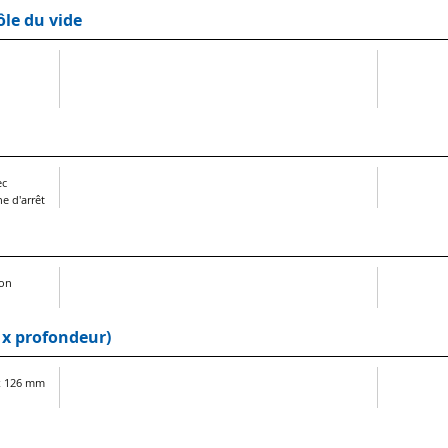
le du vide
ec
e d'arrêt
ion
 x profondeur)
 x 126 mm