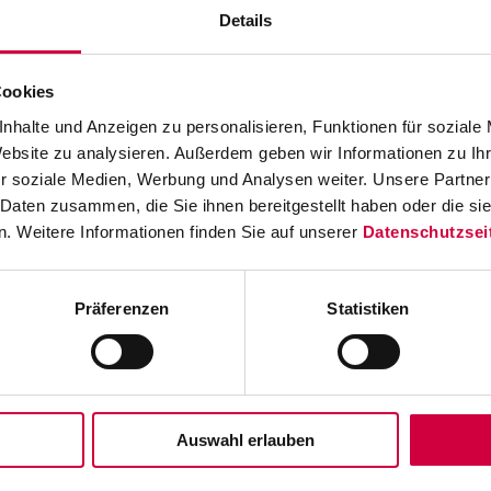
Details
L’avenir de l’industrie de l’emballage se rencontre en no
Cookies
Découvrez avec nous les dernières tendances et les innov
nhalte und Anzeigen zu personalisieren, Funktionen für soziale
En tant que fournisseur complet de machines d’étiq
Website zu analysieren. Außerdem geben wir Informationen zu I
participons bien entendu et nous nous réjouissons de v
r soziale Medien, Werbung und Analysen weiter. Unsere Partner
Dans le hall 5.
 Daten zusammen, die Sie ihnen bereitgestellt haben oder die s
. Weitere Informationen finden Sie auf unserer
Datenschutzsei
Präferenzen
Statistiken
Produits
Secteurs
Auswahl erlauben
Imprimantes d'étiquettes
Installations
Systèmes d'impression directe
Industrie du 