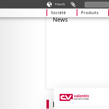
French
Société
Produits
News
Empack 13 et 1