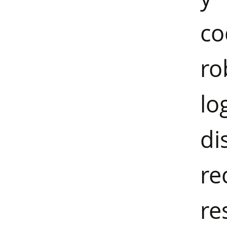
c
ro
lo
di
r
re