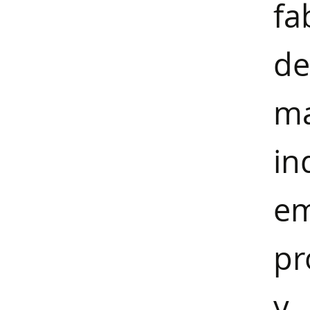
fa
d
m
in
e
pr
y