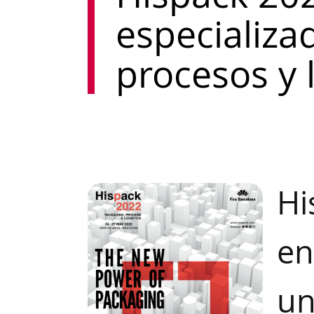
especializa
procesos y l
Hi
en
un