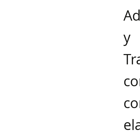
Ad
y 
Tr
c
c
e