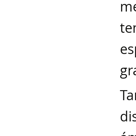
m
te
es
gr
T
di