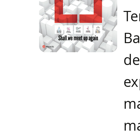
Te
Ba
de
ex
ma
ma