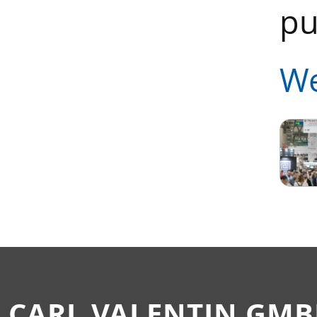
pu
We
CARL VALENTIN GM