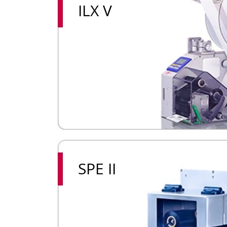
ILX V
SPE II