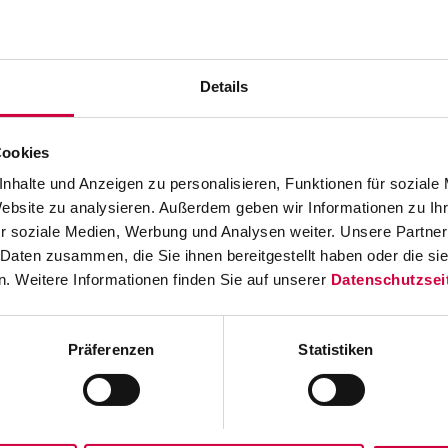
rtecipa per la prima volta alla f
Details
era
Cookies
La AUTOMATICA è la fiera leader per i sistemi au
nhalte und Anzeigen zu personalisieren, Funktionen für soziale
meccatronica. Da molti anni, AUTOMATICA rappresenta l
Website zu analysieren. Außerdem geben wir Informationen zu I
r soziale Medien, Werbung und Analysen weiter. Unsere Partner
merito agli ultimi sviluppi in questo settore. Vi mostr
 Daten zusammen, die Sie ihnen bereitgestellt haben oder die s
processi di produzione, al fine di ridurre i costi ed
. Weitere Informationen finden Sie auf unserer
Datenschutzsei
scoprire le novità che vi presenteremo presso la AUTOM
21 giugno al 24 giugno 2016. Visitate il nostro stand fie
333. Vi aspettiamo!
Präferenzen
Statistiken