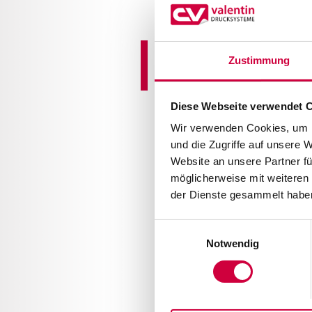
Carl Valentin pa
Zustimmung
Monaco di Bavi
Diese Webseite verwendet 
Wir verwenden Cookies, um I
und die Zugriffe auf unsere 
Website an unsere Partner fü
möglicherweise mit weiteren
der Dienste gesammelt haben
Einwilligungsauswahl
Notwendig