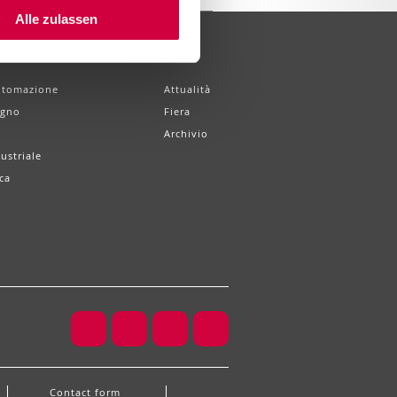
Alle zulassen
News
utomazione
Attualità
egno
Fiera
Archivio
ustriale
ca
Contact form