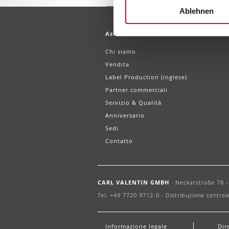
Ablehnen
Azienda
Chi siamo
Vendita
Label Production (inglese)
Partner commerciali
Servizio & Qualità
Anniversario
Sedi
Contatto
CARL VALENTIN GMBH
·
Neckarstraße 78 - 
Tel. +49 7720 9712-0 ·
Distribuzione central
Informazione legale
Dir