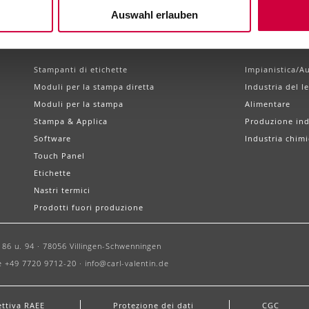
Auswahl erlauben
Prodotti
Settori
Stampanti di etichette
Impianistica/A
Moduli per la stampa diretta
Industria del l
Moduli per la stampa
Alimentare
Stampa & Applica
Produzione ind
Software
Industria chimi
Touch Panel
Etichette
Nastri termici
Prodotti fuori produzione
86 u. 94 ·
78056 Villingen-Schwenningen
e +49 7720 9712-20 ·
info@carl-valentin.de
ettiva RAEE
Protezione dei dati
CGC