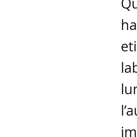
Qu
h
et
l
lu
l’
im