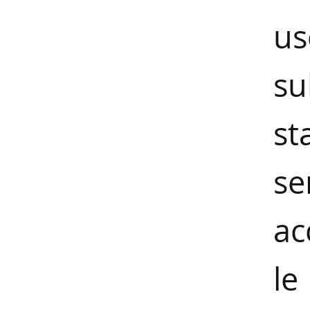
us
su
st
se
ac
le