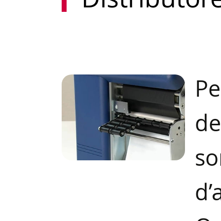
P
de
s
d’