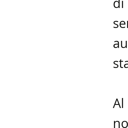
di
s
au
st
A
no