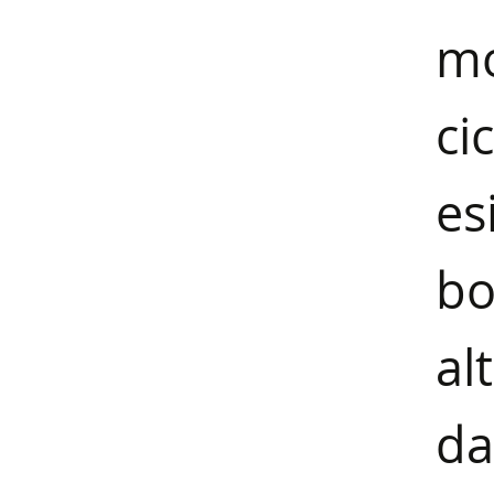
mo
c
es
bo
al
da