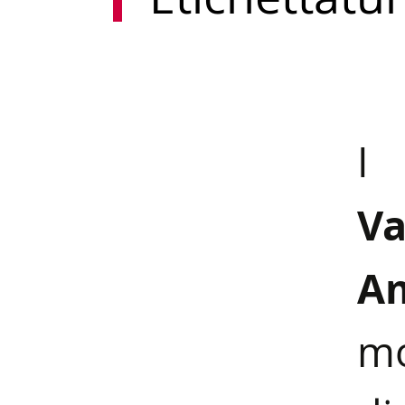
I
Va
Am
m