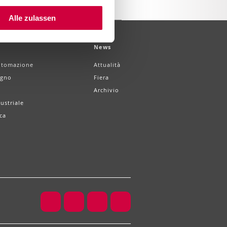
Alle zulassen
News
utomazione
Attualità
egno
Fiera
Archivio
ustriale
ca