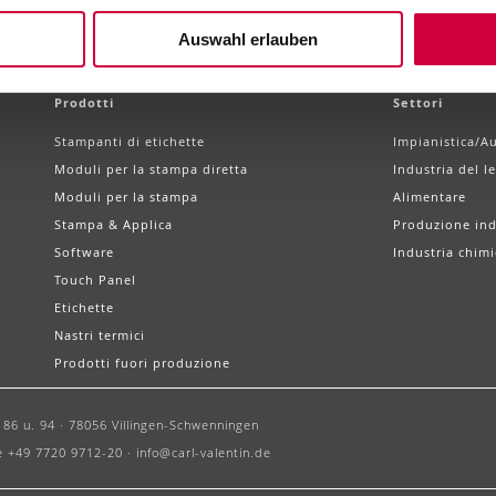
Auswahl erlauben
Prodotti
Settori
Stampanti di etichette
Impianistica/A
Moduli per la stampa diretta
Industria del l
Moduli per la stampa
Alimentare
Stampa & Applica
Produzione ind
Software
Industria chimi
Touch Panel
Etichette
Nastri termici
Prodotti fuori produzione
86 u. 94 ·
78056 Villingen-Schwenningen
e +49 7720 9712-20 ·
info@carl-valentin.de