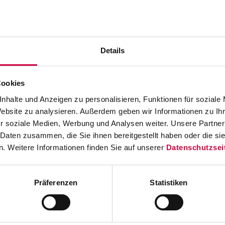
e è stampato in modo leggibile?
Details
In caso di usura della testina di stampa, formaz
Cookies
trasferimento o difetto di materiale nell’etichetta, 
nhalte und Anzeigen zu personalisieren, Funktionen für soziale
codice a barre non sia più leggibile.
Website zu analysieren. Außerdem geben wir Informationen zu I
Con i nostri accessori per lo scanner verificate la leggi
r soziale Medien, Werbung und Analysen weiter. Unsere Partner
stampato ed evitate elevati costi consequenziali.
 Daten zusammen, die Sie ihnen bereitgestellt haben oder die s
. Weitere Informationen finden Sie auf unserer
Datenschutzsei
A tale scopo sono disponibili vari scanner per il rap
codici a barre 1D e 2D e il necessario supporto per le s
Präferenzen
Statistiken
Tutto dal fornitore completo per la stampa a trasferimen