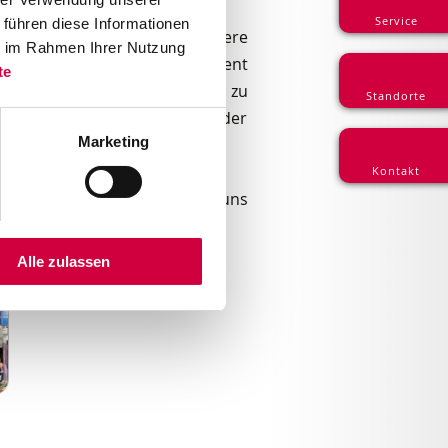
Service
 führen diese Informationen
onstrationen und andere
ie im Rahmen Ihrer Nutzung
en statt. Im Konferenzsegment
te
 Diskussionen mit Experten zu
Standorte
 und zukünftige Trends in der
Marketing
Kontakt
ucksystemen
dabei und freuen uns
Alle zulassen