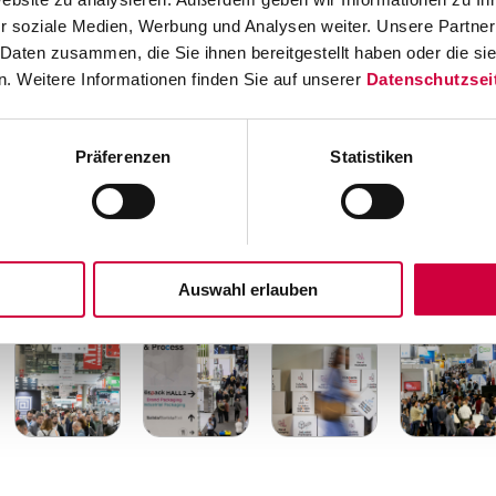
r soziale Medien, Werbung und Analysen weiter. Unsere Partner
Auf der Messe finden Workshops, Live-Dem
 Daten zusammen, die Sie ihnen bereitgestellt haben oder die s
Nebenveranstaltungen in verschiedenen Fachbereich
. Weitere Informationen finden Sie auf unserer
Datenschutzsei
HISPACK 2024 finden Seminare, Geschäftstreffen und
verschiedenen Themen statt, darunter Nachhaltigkeit
Präferenzen
Statistiken
Verpackungsindustrie.
Wir sind als weltweiter Hersteller von
Etikettier- und Dr
auf Ihren Besuch.
Auswahl erlauben
Hispack 2024