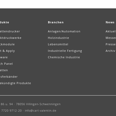
dukte
Branchen
News
kettendrucker
Anlagen/Automation
Aktuel
ektdruckwerke
Holzindustrie
Messe
ckmodule
Lebensmittel
Presse
nt & Apply
Industrielle Fertigung
Archiv
tware
Chemische Industrie
ch Panel
etten
nsferbänder
ekündigte Produkte
86 u. 94 ·
78056 Villingen-Schwenningen
 7720 9712-20 ·
info@carl-valentin.de