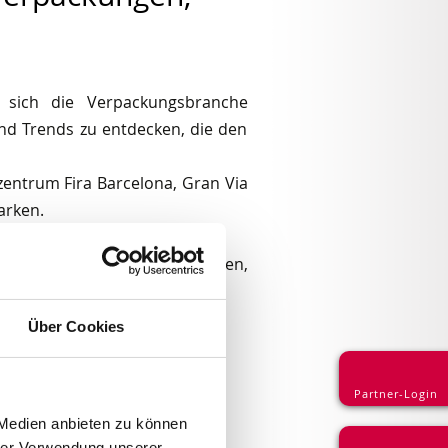
t sich die Verpackungsbranche
nd Trends zu entdecken, die den
zentrum Fira Barcelona, Gran Via
arken.
te Besuchererlebnis zu erzielen,
Über Cookies
Partner-Login
 Medien anbieten zu können
hrer Verwendung unserer