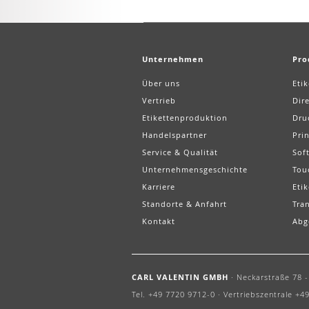
Unternehmen
Pro
Über uns
Eti
Vertrieb
Dir
Etikettenproduktion
Dru
Handelspartner
Pri
Service & Qualität
Sof
Unternehmensgeschichte
Tou
Karriere
Etik
Standorte & Anfahrt
Tra
Kontakt
Abg
CARL VALENTIN GMBH
·
Neckarstraße 78 - 
Tel. +49 7720 9712-0 ·
Vertriebszentrale +49