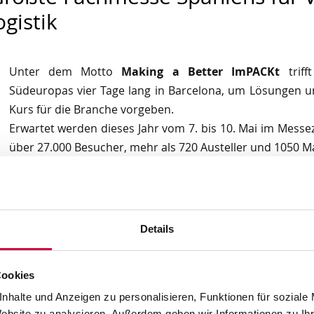
gistik
Unter dem Motto
Making a Better ImPACKt
triff
Südeuropas vier Tage lang in Barcelona, um Lösungen u
Kurs für die Branche vorgeben.
Erwartet werden dieses Jahr vom 7. bis 10. Mai im Messe
über 27.000 Besucher, mehr als 720 Austeller und 1050 M
Die Hispack 2024 bietet eine neue Struktur, um das bes
und umfasst die folgenden Sektoren:
Details
Verpackungsmaschinen und -prozesse,
Markenverpackung,
Industrieverpackungen,
Cookies
Etikettierung & Abfüllung,
nhalte und Anzeigen zu personalisieren, Funktionen für soziale
Logistik, Automatisierung und Robotik.
Website zu analysieren. Außerdem geben wir Informationen zu I