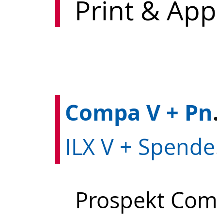
Print & App
ompa V
LX
Prospekt Comp