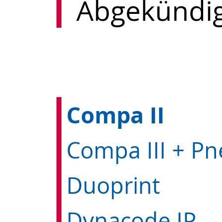
Abgekündig
Compa II
Duoprint
Dynacode IP