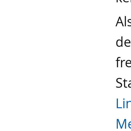
Al
de
fr
St
L
Me