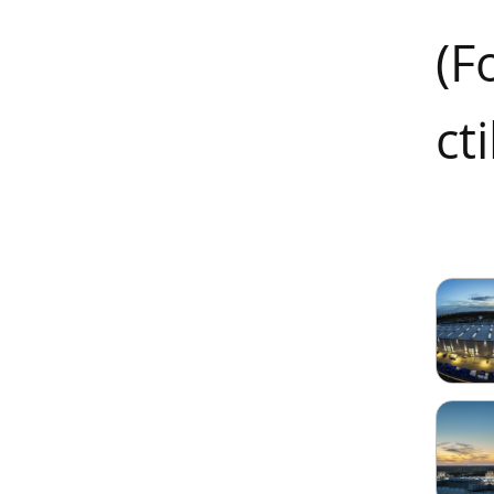
(F
ct