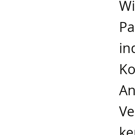
Wi
P
in
Ko
A
Ve
ke