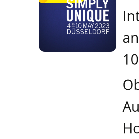
In
an
10
Ob
Au
Ho