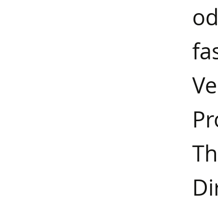
od
f
V
P
Th
Di