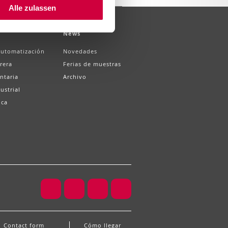
Alle zulassen
News
Automatización
Novedades
rera
Ferias de muestras
ntaria
Archivo
ustrial
ica
Contact form
Cómo llegar