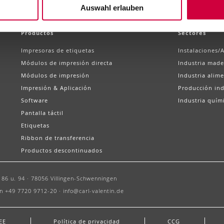
Auswahl erlauben
Productos
Sectores
Impresoras de etiquetas
Instalaciones/
Módulos de impresión directa
Industria made
Módulos de impresión
Industria alime
Impresión & Aplicación
Producción ind
Software
Industria quím
Pantalla táctil
Etiquetas
Ribbon de transferencia
Productos descontinuados
86 u. 94 ·
78056 Villingen-Schwenningen
n +49 7720 9712-20 ·
info@carl-valentin.de
EE
Política de privacidad
CCG