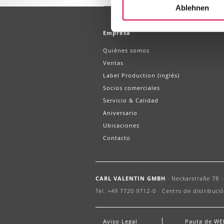
Ablehnen
Empresa
Quiénes somos
Ventas
Label Production (inglés)
Socios comerciales
Servicio & Calidad
Aniversario
Ubicaciones
Contacto
CARL VALENTIN GMBH
·
Neckarstraße 78 - 
Tel. +49 7720 9712-0 ·
Centro de distribució
Aviso Legal
Pauta de WE