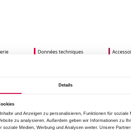
erie
Données techniques
Accesso
a perfection
égré aux modules
Modèle droit et gauche
Details
. La dépose d'étiquettes
Hauteurs de produits va
 par le biais d'un tampon
Transmission d'étiquett
Cookies
ème de vide puis la dépose
déroulement
nhalte und Anzeigen zu personalisieren, Funktionen für soziale
automatiquement surveillé
Étiquetage par au-dessu
Website zu analysieren. Außerdem geben wir Informationen zu I
latérale
r soziale Medien, Werbung und Analysen weiter. Unsere Partner