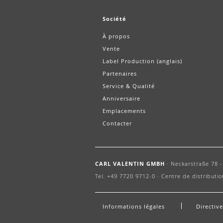
Société
À propos
Vente
Label Production (anglais)
Partenaires
Service & Qualité
Anniversaire
Emplacements
Contacter
CARL VALENTIN GMBH
·
Neckarstraße 78 - 
Tel. +49 7720 9712-0 ·
Centre de distributio
Informations légales
Directiv