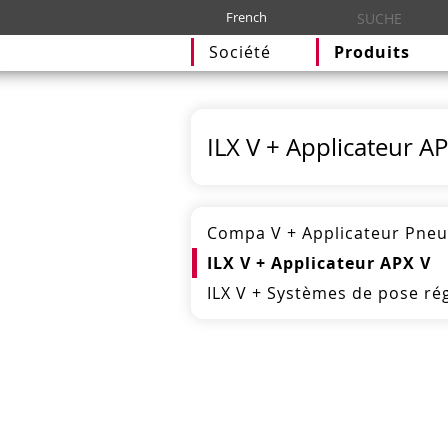
French
Société
Produits
ILX V + Applicateur A
Compa V + Applicateur Pne
ILX V + Applicateur APX V
ILX V + Systèmes de pose r