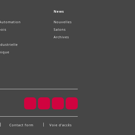
News
/Automation
Nouvelles
bois
Salons
Archives
dustrielle
mique
Contact form
Voie d'accès