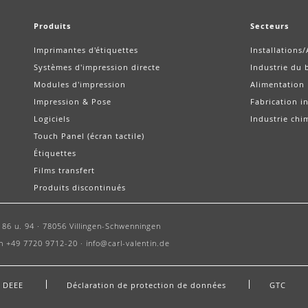
Produits
Secteurs
Imprimantes d'étiquettes
Installations
Systèmes d'impression directe
Industrie du 
Modules d'impression
Alimentation
Impression & Pose
Fabrication in
Logiciels
Industrie chi
Touch Panel (écran tactile)
Étiquettes
Films transfert
Produits discontinués
86 u. 94 ·
78056 Villingen-Schwenningen
n +49 7720 9712-20 ·
info@carl-valentin.de
e DEEE
Déclaration de protection de données
GTC