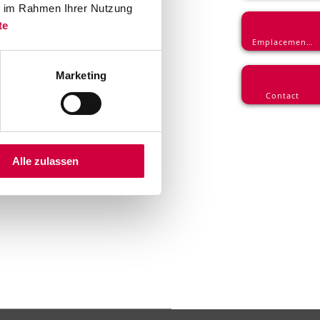
ie im Rahmen Ihrer Nutzung
te
Emplacements
Marketing
Contact
Alle zulassen