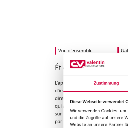
Vue d'ensemble
Gal
Étiquetage flexible à l
L'applicateur APX V peut être int
Zustimmung
d'impression divers comme l'ILX V
directe et automatique s'effectue
Diese Webseite verwendet 
qui aspire l'étiquette par un syst
Wir verwenden Cookies, um I
sur le produit. Le processus est 
und die Zugriffe auf unsere 
par un capteur et contrôlé.
Website an unsere Partner fü