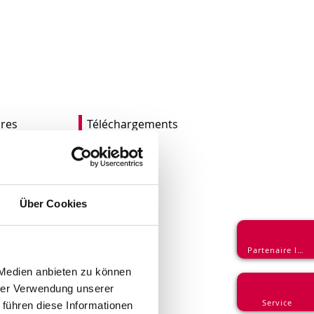
ires
Téléchargements
Über Cookies
riables
e: tamponnage, soufflage,
Partenaire login
 Medien anbieten zu können
s, en-dessous et de façon
hrer Verwendung unserer
Service
 führen diese Informationen