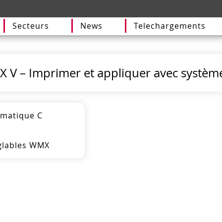
Secteurs
News
Telechargements
PX V – Imprimer et appliquer avec systèm
umatique C
églables WMX