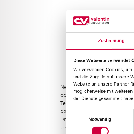
Zustimmung
Diese Webseite verwendet 
Wir verwenden Cookies, um I
und die Zugriffe auf unsere 
Website an unsere Partner fü
Neben der klassischen Integrat
möglicherweise mit weiteren
oder den Versand können Etiket
der Dienste gesammelt haben
Teilen und Komponenten verwend
dem Test des Bauteils werden die
Einwilligungsauswahl
Drucksystem übermittelt. Dieses 
Notwendig
per Hand auf das Objekt aufgetra