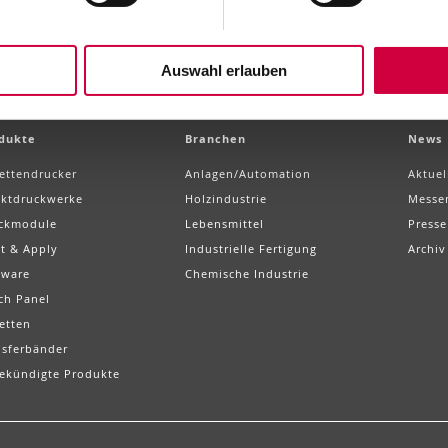
Auswahl erlauben
dukte
Branchen
News
kettendrucker
Anlagen/Automation
Aktuel
ektdruckwerke
Holzindustrie
Messe
ckmodule
Lebensmittel
Presse
nt & Apply
Industrielle Fertigung
Archiv
tware
Chemische Industrie
ch Panel
etten
nsferbänder
ekündigte Produkte