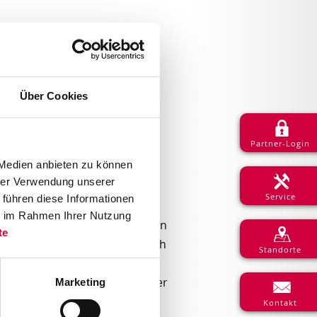
Über Cookies
Partner-Login
 Medien anbieten zu können
hrer Verwendung unserer
Service
 führen diese Informationen
Produktion, den Warenausgang
ie im Rahmen Ihrer Nutzung
nmittelbaren Kennzeichnung von
te
h ist das von Bedeutung. Nach
Standorte
vom Soll-Wert) direkt an das
e- und Applikationseinheit oder
Marketing
 Carl Valentin ist dabei!
Kontakt