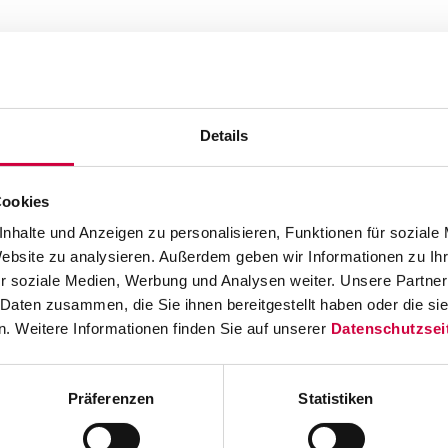
Details
Cookies
nhalte und Anzeigen zu personalisieren, Funktionen für soziale
Website zu analysieren. Außerdem geben wir Informationen zu I
r soziale Medien, Werbung und Analysen weiter. Unsere Partner
ion in kundenspezifische Anwendungsbereiche wie z.B. die 
 Daten zusammen, die Sie ihnen bereitgestellt haben oder die s
tendrucker von Carl Valentin auch zur Überprüfung und u
. Weitere Informationen finden Sie auf unserer
Datenschutzsei
et werden. Insbesondere im Anlagen- / Automationsbereic
 Ergebnisse (wie z.B. Messergebnis, Fehlerart, Abweichung 
druckt sofort das Etikett, das über die angekoppelte Spend
Präferenzen
Statistiken
gen wird. Die Zukunft wird zunehmend automatisierter – und