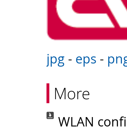
jpg
-
eps
-
pn
More
WLAN config