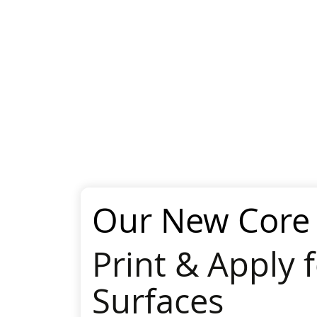
Our New Core 
One for all
Print & Apply fo
Printers, labe
Surfaces