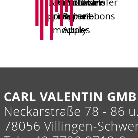
Label
Direct
Print
Print
Software
Touch
Labels
Transfer
printers
print
engines
&
panel
ribbons
modules
Apply
CARL VALENTIN GM
Neckarstraße 78 - 86 u.
78056 Villingen-Schwe