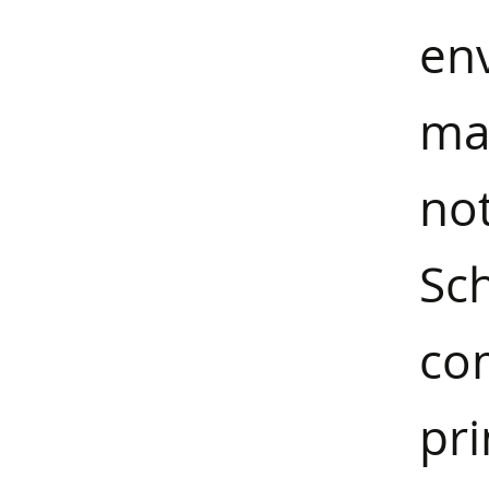
en
ma
no
Sc
co
pri