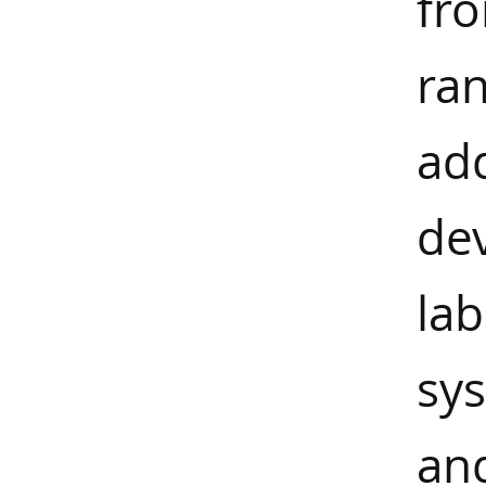
fr
ra
ad
de
la
sy
an