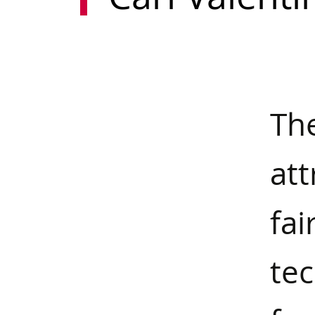
Th
att
fa
tec