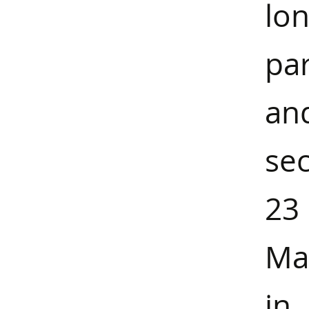
lo
pa
an
sec
23
Mad
in