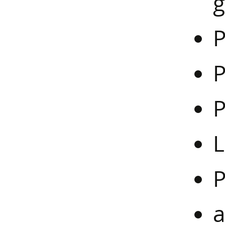
g
P
P
P
L
P
a