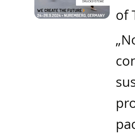
of 
„No
co
su
pr
pa