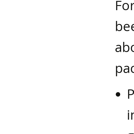
Fo
be
ab
pac