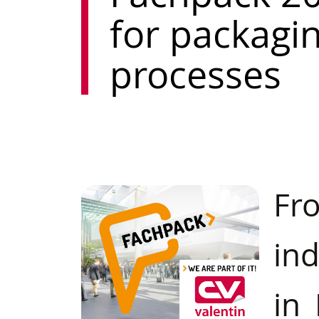
for packagi
processes
Fro
ind
in