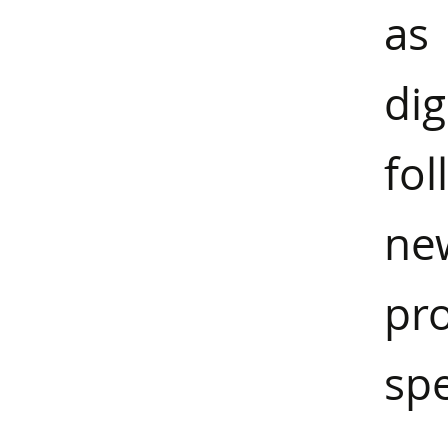
a
di
fol
ne
pro
spe