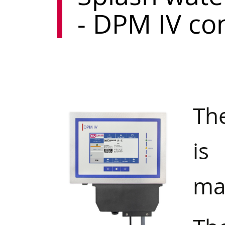
- DPM IV con
The
is
ma