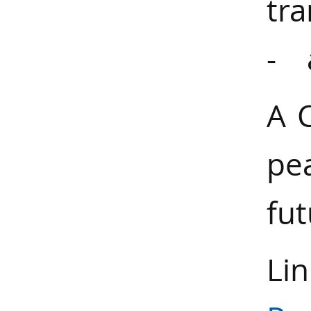
tra
- 
A C
pe
fut
Lin