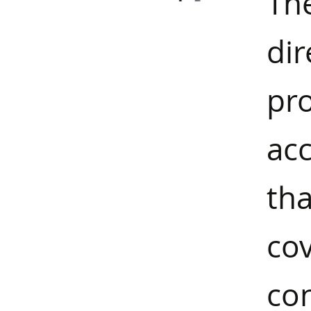
Th
di
pr
ac
tha
co
co