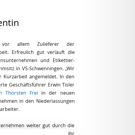
entin
r vor allem Zulieferer der
it. Erfreulich gut verläuft die
nsunternehmen und Etikettier-
mmsitz in VS-Schwenningen. „Wir
r Kurzarbeit angemeldet. In den
rte Geschäftsführer Erwin Tisler
n Thorsten Frei
in der neuen
rnehmen in den Niederlassungen
rbeiter.
nternehmen weiter gut durch die
teigt überall wieder und mit ihr