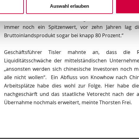
Haushalten in den vergangenen Jahren nun aus. „Tro
Auswahl erlauben
Hilfspakets wird die Verschuldung des Bundes nach ak
Prozent auf rund 75 Prozent steigen“, meinte Frei. „Im i
immer noch ein Spitzenwert, vor zehn Jahren lag 
Bruttoinlandsprodukt sogar bei knapp 80 Prozent.“
Geschäftsführer Tisler mahnte an, dass die Re
Liquiditätsschwäche der mittelständischen Unternehme
„ansonsten werden sich chinesische Investoren noch meh
alle nicht wollen“. Ein Abfluss von Knowhow nach Chi
Arbeitsplätze habe dies wohl zur Folge. Hier habe di
nachgeschärft und das staatliche Vetorecht nach der 
Übernahme nochmals erweitert, meinte Thorsten Frei.