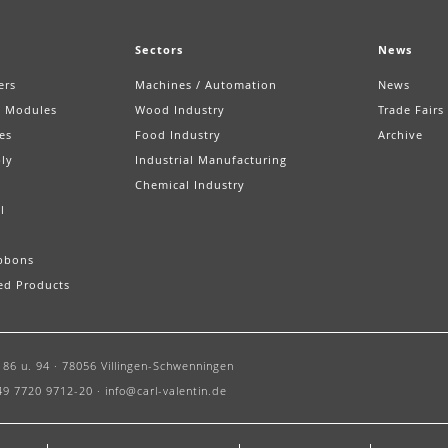
Sectors
News
ers
Machines / Automation
News
t Modules
Wood Industry
Trade Fairs
es
Food Industry
Archive
ly
Industrial Manufacturing
Chemical Industry
l
ibbons
ed Products
86 u. 94 ·
78056 Villingen-Schwenningen
49 7720 9712-20 ·
info@carl-valentin.de