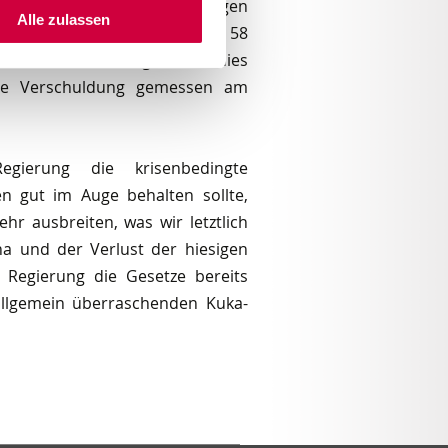
tz des weltweit einzigartigen
Alle zulassen
tuellem Stand lediglich von 58
nternationalen Vergleich ist dies
die Verschuldung gemessen am
gierung die krisenbedingte
n gut im Auge behalten sollte,
r ausbreiten, was wir letztlich
na und der Verlust der hiesigen
e Regierung die Gesetze bereits
allgemein überraschenden Kuka-