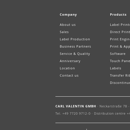
Company
Products
About us
Label Print
Sales
Direct Prin
Label Production
Print Engin
Business Partners
Print & App
Service & Quality
Software
Anniversary
Touch Pane
Location
Labels
Contact us
Transfer R
Discontinu
CARL VALENTIN GMBH
·
Neckarstraße 78 - 
Tel. +49 7720 9712-0 ·
Distribution centre +