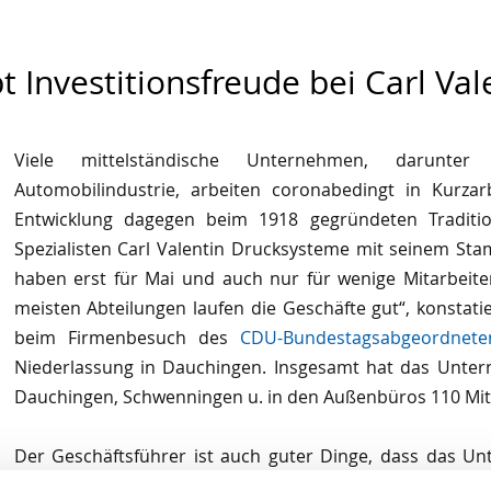
t Investitionsfreude bei Carl Val
Viele mittelständische Unternehmen, darunte
Automobilindustrie, arbeiten coronabedingt in Kurzarbe
Entwicklung dagegen beim 1918 gegründeten Traditio
Spezialisten Carl Valentin Drucksysteme mit seinem Sta
haben erst für Mai und auch nur für wenige Mitarbeite
meisten Abteilungen laufen die Geschäfte gut“, konstatie
beim Firmenbesuch des
CDU-Bundestagsabgeordnete
Niederlassung in Dauchingen. Insgesamt hat das Unte
Dauchingen, Schwenningen u. in den Außenbüros 110 Mita
Der Geschäftsführer ist auch guter Dinge, dass das U
aktuelle Krise kommen wird. Die Nachfrage nach Gütern s