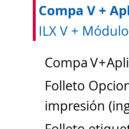
L
Compa V + Apl
Folleto Opcio
impresión (ing
Folleto etiquet