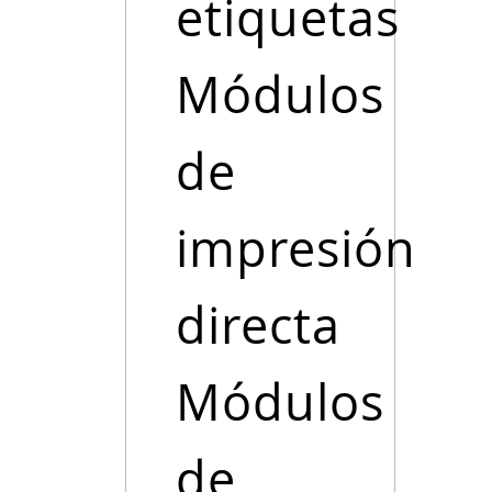
etiquetas
Módulos
de
impresión
directa
Módulos
de