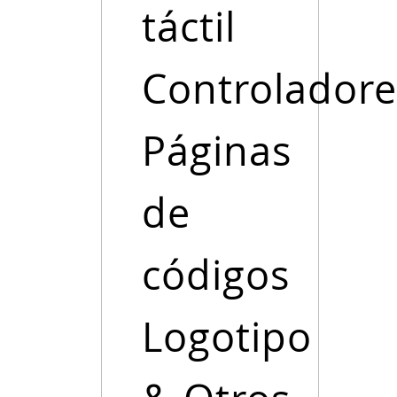
táctil
Controladore
Páginas
de
códigos
Logotipo