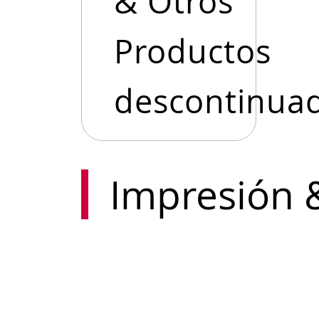
& Otros
Productos
descontinua
Impresión &