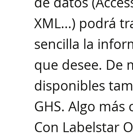
de datos (Access
XML...) podrá t
sencilla la info
que desee. De 
disponibles tam
GHS. Algo más c
Con Labelstar 