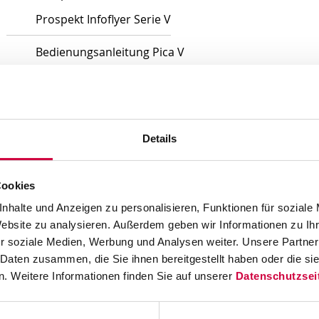
Prospekt Infoflyer Serie V
Bedienungsanleitung Pica V
Kurzanleitung Pica V (BG/CZ/DE/GB/HU/PL/RU)
Kurzanleitung Pica V (DE/ES/FR/GB/IT/PT/TR)
Kurzanleitung Pica V (DE/DK/FI/GB/NL/SE)
Details
Serviceanleitung Pica V
Cookies
Druckertreiber
nhalte und Anzeigen zu personalisieren, Funktionen für soziale
Website zu analysieren. Außerdem geben wir Informationen zu I
r soziale Medien, Werbung und Analysen weiter. Unsere Partner
 Daten zusammen, die Sie ihnen bereitgestellt haben oder die s
. Weitere Informationen finden Sie auf unserer
Datenschutzsei