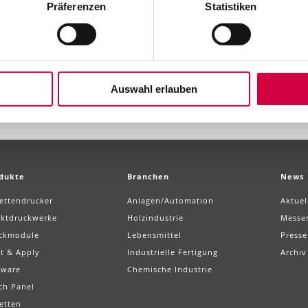
Präferenzen
Statistiken
Auswahl erlauben
dukte
Branchen
News
kettendrucker
Anlagen/Automation
Aktuel
ektdruckwerke
Holzindustrie
Messe
ckmodule
Lebensmittel
Presse
nt & Apply
Industrielle Fertigung
Archiv
tware
Chemische Industrie
ch Panel
etten