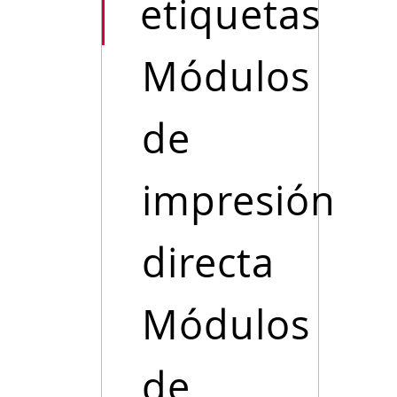
etiquetas
Módulos
de
impresión
directa
Módulos
de