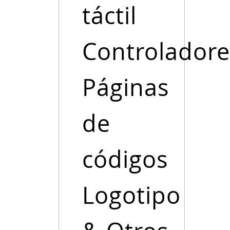
táctil
Controladore
Páginas
de
códigos
Logotipo