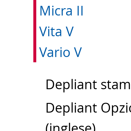
Micra II
Vita V
Vario V
Depliant stamp
Depliant Opzi
(inglese)