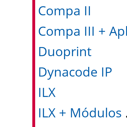
Compa II
Duoprint
Dynacode IP
ILX
LX + 