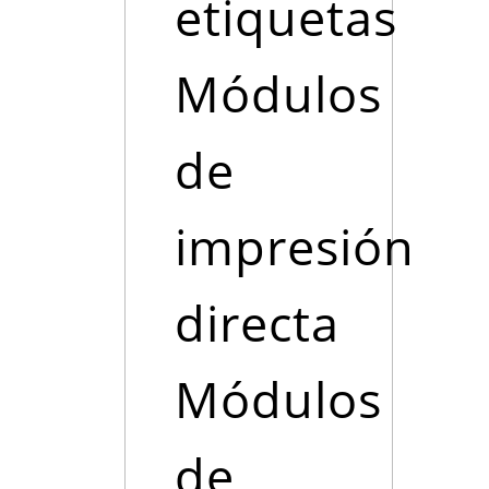
etiquetas
Módulos
de
impresión
directa
Módulos
de