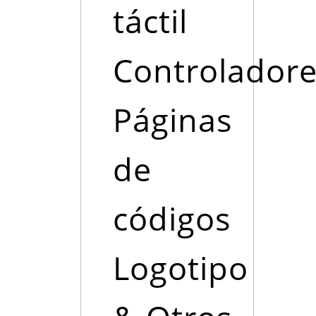
táctil
Controladore
Páginas
de
códigos
Logotipo